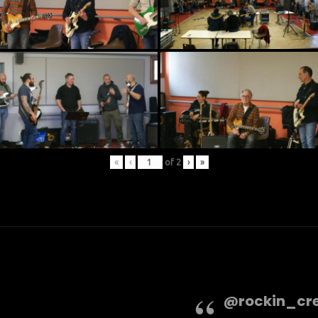
«
‹
of
2
›
»
@rockin_cr