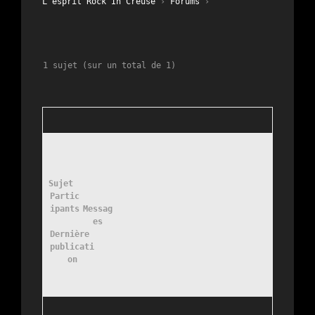
L’esprit Rock In Creuse
›
Forums
›
1 sujet (sur un total de 1)
Sujet
Partic
ipants
Messag
es
Dernière 
publicati
on