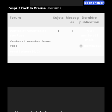
L’esprit Rock In Creuse
›
Forums
Forum
Sujets
Messag
Dernière
es
publication
Ventes et reventes de
1
1
il y a 1
vos Pass
année et 1
mois
Ventes et reventes de vos
Pass
admin3563
vend 2 places (0, 0)