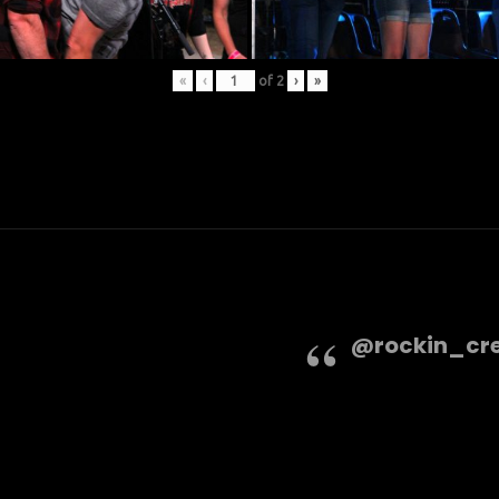
«
‹
of
2
›
»
@rockin_cr